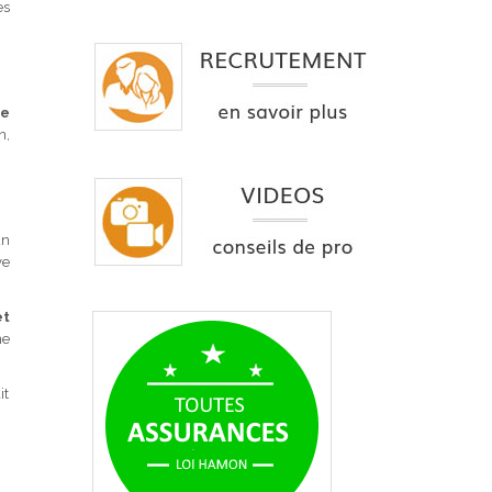
es
re
n,
un
ve
et
ne
it