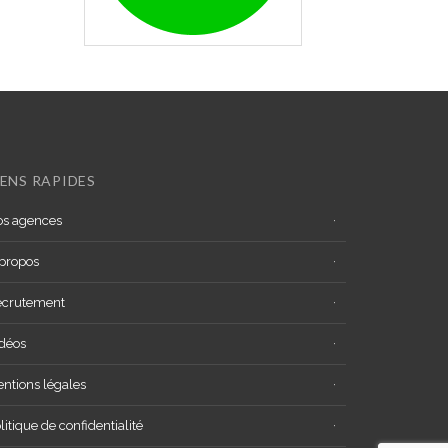
IENS RAPIDES
s agences
propos
ecrutement
déos
ntions légales
litique de confidentialité