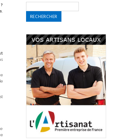
Rechercher :
 ?
s
,
st
as
ce
de
st
le
ce