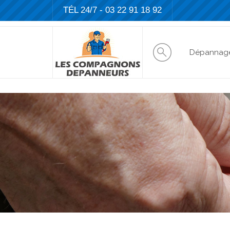
TÉL 24/7 -
03 22 91 18 92
Dépannag