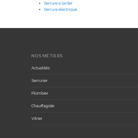
Serrure à larder
Serrure électrique
.
NOS MÉTIERS
Actualités
Serrurier
Plombier
Chauffagiste
Vitrier