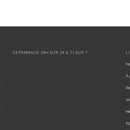
DEPANNAGE 24H SUR 24 & 7J SUR 7
L
No
À 
R
Vi
Me
Po