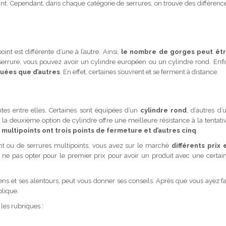
oint. Cependant, dans chaque catégorie de serrures, on trouve des différenc
t est différente d’une à l’autre. Ainsi,
le nombre de gorges peut êt
 serrure, vous pouvez avoir un cylindre européen ou un cylindre rond. Enfi
quées que d’autres
. En effet, certaines s’ouvrent et se ferment à distance.
entes entre elles. Certaines sont équipées d’un
cylindre rond
, d’autres d’
la deuxième option de cylindre offre une meilleure résistance à la tentati
 multipoints ont
trois points de fermeture et d’autres cinq
.
oint ou de serrures multipoints, vous avez sur le marché
différents prix 
 ne pas opter pour le premier prix pour avoir un produit avec une certai
ens et ses alentours, peut vous donner ses conseils. Après que vous ayez fa
plique.
 les rubriques :