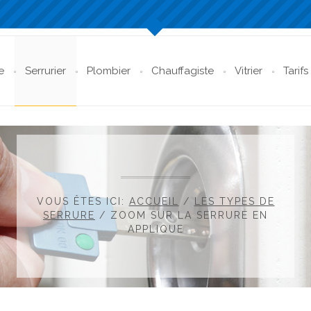
e
Serrurier
Plombier
Chauffagiste
Vitrier
Tarifs
VOUS ÊTES ICI:
ACCUEIL
/
LES TYPES DE
SERRURE
/
ZOOM SUR LA SERRURE EN
APPLIQUE