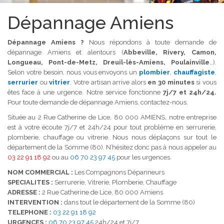
Dépannage Amiens
Dépannage Amiens ?
Nous répondons à toute demande de
dépannage Amiens et alentours (
Abbeville, Rivery, Camon,
Longueau, Pont-de-Metz, Dreuil-lès-Amiens, Poulainville
…).
Selon votre besoin, nous vous envoyons un
plombier
,
chauffagiste
,
serrurier
ou
vitrier
. Votre artisan arrive alors
en 30 minutes
si vous
êtes face à une urgence. Notre service fonctionne
7j/7 et 24h/24.
Pour toute demande de dépannage Amiens, contactez-nous.
Située au 2 Rue Catherine de Lice, 80 000 AMIENS, notre entreprise
est à votre écoute 7j/7 et 24h/24 pour tout problème en serrurerie,
plomberie, chauffage ou vitrerie. Nous nous déplaçons sur tout le
département de la Somme (80). N’hésitez donc pas à nous appeler au
03 22 91 18 92
ou au
06 70 23 97 45
pour les urgences.
NOM COMMERCIAL :
Les Compagnons Dépanneurs
SPECIALITES :
Serrurerie, Vitrerie, Plomberie, Chauffage
ADRESSE :
2 Rue Catherine de Lice, 80 000 Amiens
INTERVENTION :
dans tout le département de la Somme (80)
TELEPHONE :
03 22 91 18 92
URGENCES :
06 70 23 97 45
24h/24 et 7j/7