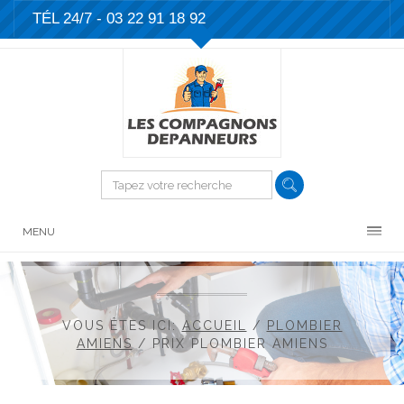
TÉL 24/7 -
03 22 91 18 92
MENU
VOUS ÊTES ICI:
ACCUEIL
/
PLOMBIER
AMIENS
/
PRIX PLOMBIER AMIENS