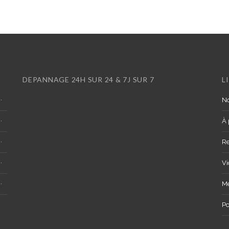
DEPANNAGE 24H SUR 24 & 7J SUR 7
L
No
À 
R
Vi
Me
Po