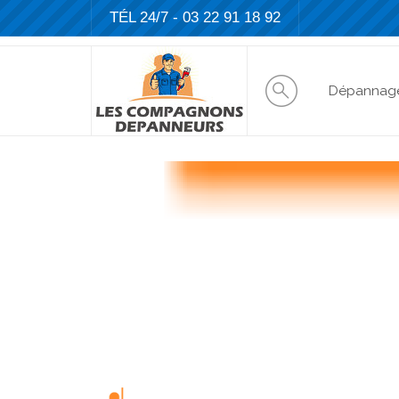
TÉL 24/7 -
03 22 91 18 92
Dépannag