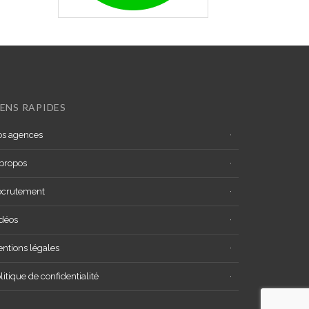
IENS RAPIDES
s agences
propos
ecrutement
déos
ntions légales
litique de confidentialité